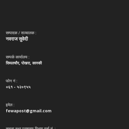
सम्पादक / सञ्‍चालक :
नवराज सुवेदी
सम्पर्क कार्यालय :
सिमलचौर, पोखरा, कास्की
फोन नं‌ :
०६१ - ५२०९५५
इमेल :
fewapost@gmail.com
सूचना तथा प्रशारण विभाग दर्ता नं. :