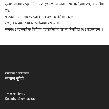
प्रदेश सभामा प्रदेश नं. १ बाट ३७बmउस जना, मधेश प्रदेशमा ४३, बागमतीमा
४४,
गण्डकीमा २४, ल७३घढसम्बिनीमा ३५, कर्णालीमा १६ र
स७३घढसद७त्रगयतसरपश्चिममा २१ जना
समान७३घढसपातिक निर्वाचन प्रणालीमार्फत सदस्य निर्वाचित ह७३घढसनेछन् ।
सम्पादक / सञ्‍चालक :
नवराज सुवेदी
सम्पर्क कार्यालय :
सिमलचौर, पोखरा, कास्की