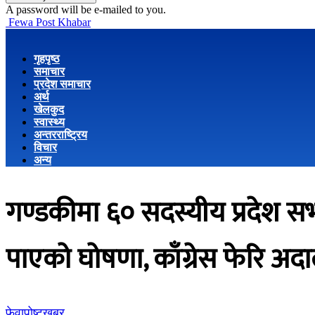
A password will be e-mailed to you.
Fewa Post Khabar
गृहपृष्ठ
समाचार
प्रदेश समाचार
अर्थ
खेलकुद
स्वास्थ्य
अन्तरराष्ट्रिय
विचार
अन्य
गण्डकीमा ६० सदस्यीय प्रदेश सभ
पाएको घोषणा, काँग्रेस फेरि अद
फेवापोष्टखबर