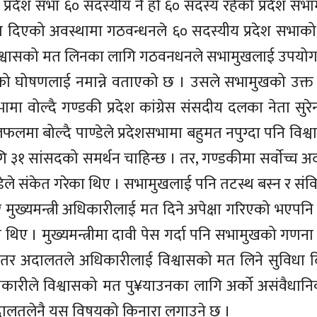
रदेश सभा ६० सदस्यीय नै हो ६० सदस्य रहेको प्रदेश सभा
जै मत दिएको अवस्थामा गठवन्धनले ६० सदस्यीय प्रदेश सभा
िश्वासको मत लिनका लागि गठवनधनले सभामुखलाई उपयोग 
िएको घोषणलाई नमान्ने वताएको छ । उसले सभामुखको उक्
मा वोल्दै गण्डकी प्रदेश कांग्रेस संसदीय दलका नेता सुरे
लमा बोल्दै पाण्डेले प्रदेशसभामा बहुमत नपुग्दा पनि विश
३१ सांसदको समर्थन चाहिन्छ । तर, गण्डकीमा सर्वाेच्च अ
डेले संकेत गरेका थिए । सभामुखलाई पनि तटस्थ बस्न र संव
ुख्यमन्त्री अधिकारीलाई मत दिने अपेक्षा गरिएको भएपनि स
 । मुख्यमन्त्रीमा दावी पेस गर्दा पनि सभामुखको गणना गर्न
। तर अदालतले अधिकारीलाई विश्वासको मत लिने सुविधा दिदै 
ारीले विश्वासको मत पु¥याउनका लागि अर्को असंवैधानिक
ालतलेनै यस विषयको किनारा लगाउने छ ।