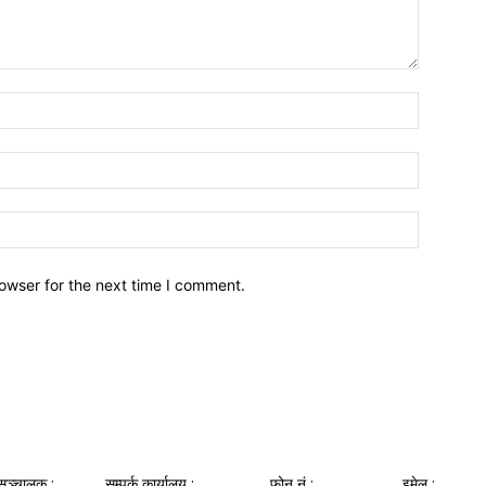
owser for the next time I comment.
सञ्‍चालक :
सम्पर्क कार्यालय :
फोन नं‌ :
इमेल :