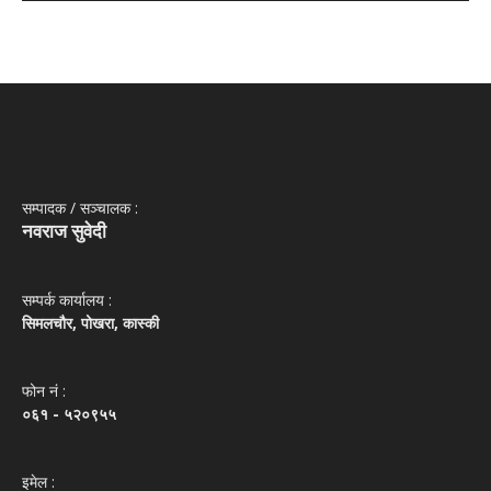
सम्पादक / सञ्‍चालक :
नवराज सुवेदी
सम्पर्क कार्यालय :
सिमलचौर, पोखरा, कास्की
फोन नं‌ :
०६१ - ५२०९५५
इमेल :