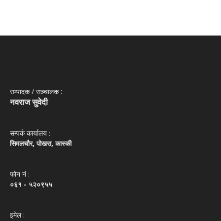
सम्पादक / सञ्‍चालक :
नवराज सुवेदी
सम्पर्क कार्यालय :
सिमलचौर, पोखरा, कास्की
फोन नं‌ :
०६१ - ५२०९५५
इमेल :