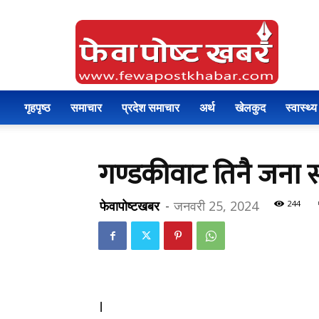
Fewa
Post
Khabar
गृहपृष्ठ
समाचार
प्रदेश समाचार
अर्थ
खेलकुद
स्वास्थ्य
गण्डकीवाट तिनै जना स
फेवापोष्टखबर
-
जनवरी 25, 2024
244
।