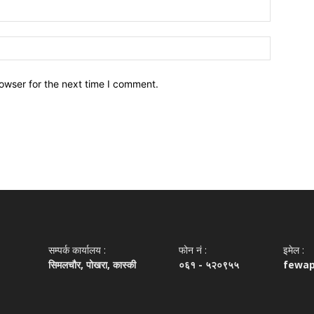
owser for the next time I comment.
सम्पर्क कार्यालय :
फोन नं‌ :
इमेल :
सिमलचौर, पोखरा, कास्की
०६१ - ५२०९५५
fewa