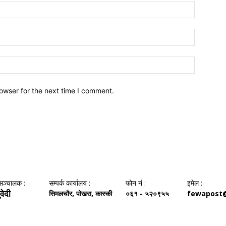
owser for the next time I comment.
सञ्‍चालक :
सम्पर्क कार्यालय :
फोन नं‌ :
इमेल :
वेदी
सिमलचौर, पोखरा, कास्की
०६१ - ५२०९५५
fewapost