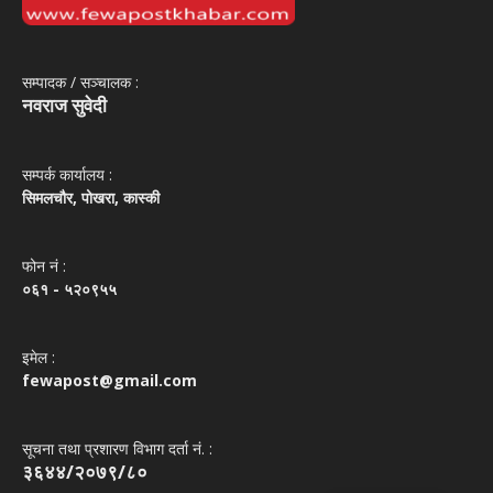
सम्पादक / सञ्‍चालक :
नवराज सुवेदी
सम्पर्क कार्यालय :
सिमलचौर, पोखरा, कास्की
फोन नं‌ :
०६१ - ५२०९५५
इमेल :
fewapost@gmail.com
सूचना तथा प्रशारण विभाग दर्ता नं. :
३६४४/२०७९/८०