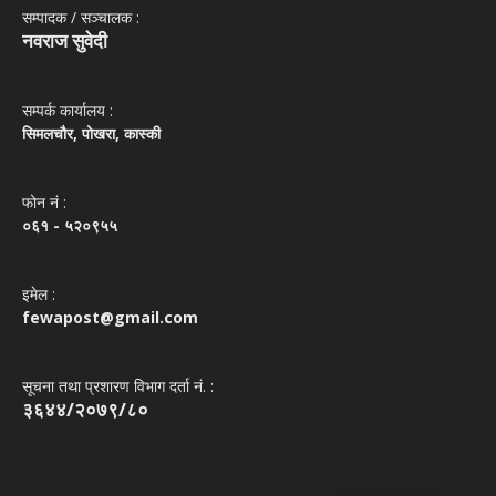
सम्पादक / सञ्‍चालक :
नवराज सुवेदी
सम्पर्क कार्यालय :
सिमलचौर, पोखरा, कास्की
फोन नं‌ :
०६१ - ५२०९५५
इमेल :
fewapost@gmail.com
सूचना तथा प्रशारण विभाग दर्ता नं. :
३६४४/२०७९/८०