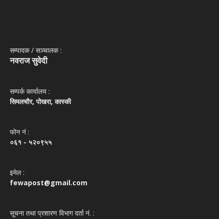
सम्पादक / सञ्‍चालक :
नवराज सुवेदी
सम्पर्क कार्यालय :
सिमलचौर, पोखरा, कास्की
फोन नं‌ :
०६१ - ५२०९५५
इमेल :
fewapost@gmail.com
सूचना तथा प्रशारण विभाग दर्ता नं. :