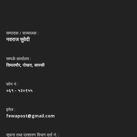
सम्पादक / सञ्‍चालक :
नवराज सुवेदी
सम्पर्क कार्यालय :
सिमलचौर, पोखरा, कास्की
फोन नं‌ :
०६१ - ५२०९५५
इमेल :
fewapost@gmail.com
सूचना तथा प्रशारण विभाग दर्ता नं. :