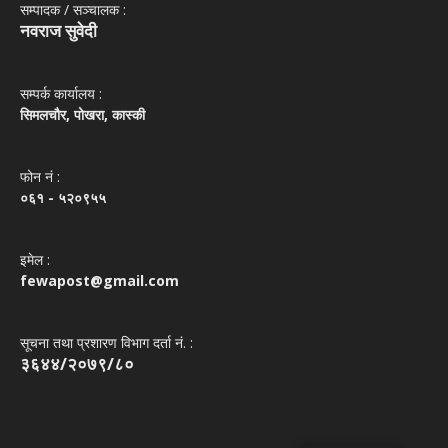
सम्पादक / सञ्‍चालक :
नवराज सुवेदी
सम्पर्क कार्यालय :
सिमलचौर, पोखरा, कास्की
फोन नं‌ :
०६१ - ५२०९५५
इमेल :
fewapost@gmail.com
सूचना तथा प्रशारण विभाग दर्ता नं. :
३६४४/२०७९/८०