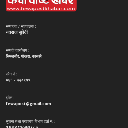
सम्पादक / सञ्‍चालक :
नवराज सुवेदी
सम्पर्क कार्यालय :
सिमलचौर, पोखरा, कास्की
फोन नं‌ :
०६१ - ५२०९५५
इमेल :
fewapost@gmail.com
सूचना तथा प्रशारण विभाग दर्ता नं. :
३६४४/२०७९/८०