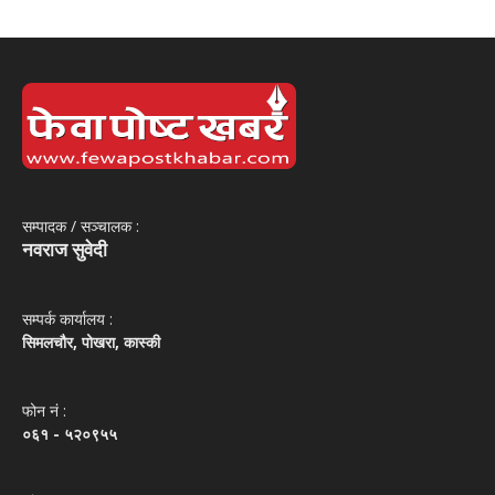
सम्पादक / सञ्‍चालक :
नवराज सुवेदी
सम्पर्क कार्यालय :
सिमलचौर, पोखरा, कास्की
फोन नं‌ :
०६१ - ५२०९५५