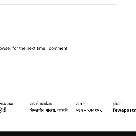
owser for the next time I comment.
सञ्‍चालक :
सम्पर्क कार्यालय :
फोन नं‌ :
इमेल :
वेदी
सिमलचौर, पोखरा, कास्की
०६१ - ५२०९५५
fewapost