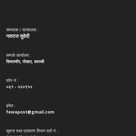
सम्पादक / सञ्‍चालक :
नवराज सुवेदी
सम्पर्क कार्यालय :
सिमलचौर, पोखरा, कास्की
फोन नं‌ :
०६१ - ५२०९५५
इमेल :
fewapost@gmail.com
सूचना तथा प्रशारण विभाग दर्ता नं. :