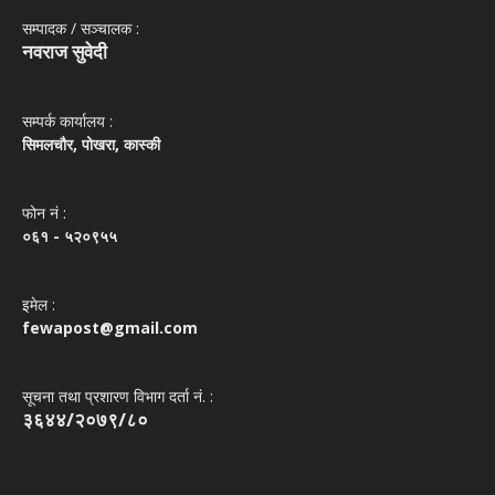
सम्पादक / सञ्‍चालक :
नवराज सुवेदी
सम्पर्क कार्यालय :
सिमलचौर, पोखरा, कास्की
फोन नं‌ :
०६१ - ५२०९५५
इमेल :
fewapost@gmail.com
सूचना तथा प्रशारण विभाग दर्ता नं. :
३६४४/२०७९/८०