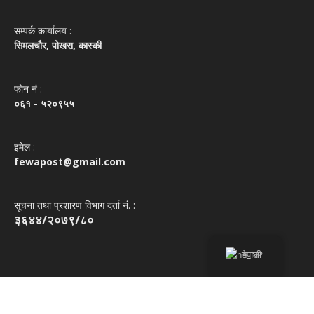
सम्पर्क कार्यालय :
सिमलचौर, पोखरा, कास्की
फोन नं‌ :
०६१ - ५२०९५५
इमेल :
fewapost@gmail.com
सूचना तथा प्रशारण विभाग दर्ता नं. :
३६४४/२०७९/८०
नेपाली
copyright 2022 © fewapostkhabar.com