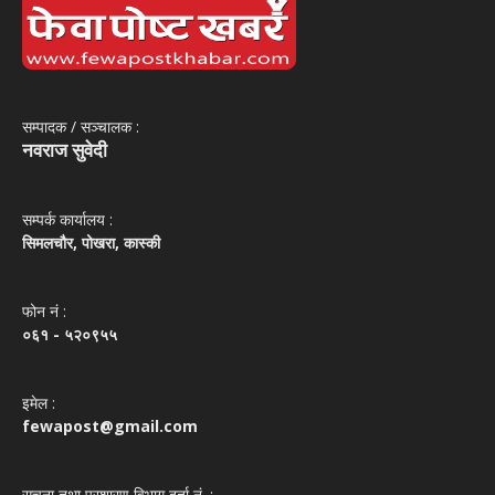
सम्पादक / सञ्‍चालक :
नवराज सुवेदी
सम्पर्क कार्यालय :
सिमलचौर, पोखरा, कास्की
फोन नं‌ :
०६१ - ५२०९५५
इमेल :
fewapost@gmail.com
सूचना तथा प्रशारण विभाग दर्ता नं. :